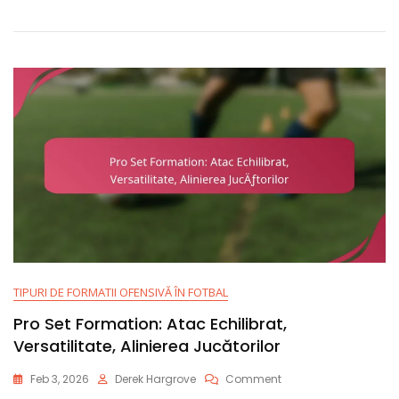
Alergare,
Flexibilitate
În
Pase,
Rolurile
Jucătorilor
TIPURI DE FORMATII OFENSIVĂ ÎN FOTBAL
Pro Set Formation: Atac Echilibrat,
Versatilitate, Alinierea Jucătorilor
On
Feb 3, 2026
Derek Hargrove
Comment
Pro