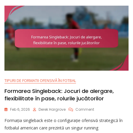
TIPURI DE FORMATII OFENSIVĂ ÎN FOTBAL
Formarea Singleback: Jocuri de alergare,
flexibilitate în pase, rolurile jucătorilor
On
Feb 6, 2026
Derek Hargrove
Comment
Formarea
Formația singleback este o configurație ofensivă strategică în
Singleback:
Jocuri
fotbalul american care prezintă un singur running
De