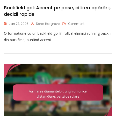
Backfield gol: Accent pe pase, citirea apărării,
decizii rapide
On
Jan 27, 2026
Derek Hargrove
Comment
Backfield
O formațiune cu un backfield gol în fotbal elimină running back-ii
Gol:
Accent
din backfield, punând accent
Pe
Pase,
Citirea
Apărării,
Decizii
Rapide