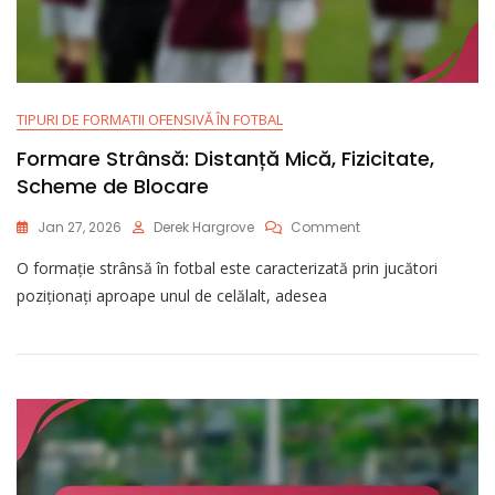
TIPURI DE FORMATII OFENSIVĂ ÎN FOTBAL
Formare Strânsă: Distanță Mică, Fizicitate,
Scheme de Blocare
On
Jan 27, 2026
Derek Hargrove
Comment
Formare
O formație strânsă în fotbal este caracterizată prin jucători
Strânsă:
Distanță
poziționați aproape unul de celălalt, adesea
Mică,
Fizicitate,
Scheme
De
Blocare