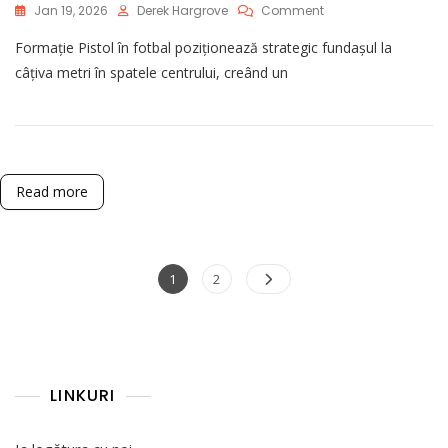
On
Jan 19, 2026
Derek Hargrove
Comment
Formarea
Formație Pistol în fotbal poziționează strategic fundașul la
Pistol:
Poziționarea
câțiva metri în spatele centrului, creând un
Quarterback-
Ului,
Opțiuni
De
Alergare-
Pasă,
Read more
Direcționare
Greșită
Posts
Page
Page
1
2
pagination
LINKURI