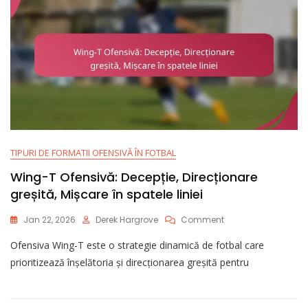
Pentru
Receivere
TIPURI DE FORMATII OFENSIVĂ ÎN FOTBAL
Wing-T Ofensivă: Decepție, Direcționare
greșită, Mișcare în spatele liniei
On
Jan 22, 2026
Derek Hargrove
Comment
Wing-
Ofensiva Wing-T este o strategie dinamică de fotbal care
T
Ofensivă:
prioritizează înșelătoria și direcționarea greșită pentru
Decepție,
Direcționare
Greșită,