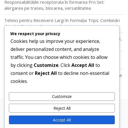
Responsabilitățile receptorului în formarea Pro Set:
alergarea pe traseu, blocarea, versatilitatea
Tehnici pentru Receivere Largi în Formația Trips: Combinări
de rute, Spațiere, Neconcordanțe
We respect your privacy
Formarea Singleback: Jocuri de alergare, flexibilitate în pase,
Cookies help us improve your experience,
rolurile jucătorilor
deliver personalized content, and analyze
traffic. You can choose which cookies to allow
Adaptarea ofensivei de pe Coasta de Vest: joc de pase
scurte, sincronizare, strategii de control al mingii
by clicking
Customize
. Click
Accept All
to
consent or
Reject All
to decline non-essential
Tehnici de Wide Receiver în Ofensiva West Coast: Rulare de
cookies.
trasee, Sincronizare, Spațiere
Customize
Reject All
Copyright © 2026 Bosa. Powered by
Bosa Themes
Despre noi
Politica de protecție a datelor
Accept All
Cookie-uri și urmărire
Ia legătura cu noi
Termeni de utilizare