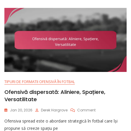
Mișcare
În
Spatele
Liniei
TIPURI DE FORMATII OFENSIVĂ ÎN FOTBAL
Ofensivă dispersată: Aliniere, Spațiere,
Versatilitate
On
Jan 20, 2026
Derek Hargrove
Comment
Ofensivă
Ofensiva spread este o abordare strategică în fotbal care își
Dispersată:
Aliniere,
propune să creeze spațiu pe