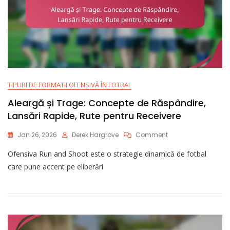
TIPURI DE FORMATII OFENSIVĂ ÎN FOTBAL
Aleargă și Trage: Concepte de Răspândire,
Lansări Rapide, Rute pentru Receivere
On
Jan 26, 2026
Derek Hargrove
Comment
Aleargă
Ofensiva Run and Shoot este o strategie dinamică de fotbal
Și
Trage:
care pune accent pe eliberări
Concepte
De
Răspândire,
Lansări
Rapide,
Rute