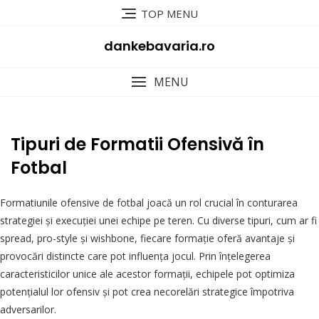
Skip
TOP MENU
to
content
dankebavaria.ro
MENU
Tipuri de Formatii Ofensivă în
Fotbal
Formatiunile ofensive de fotbal joacă un rol crucial în conturarea
strategiei și execuției unei echipe pe teren. Cu diverse tipuri, cum ar fi
spread, pro-style și wishbone, fiecare formație oferă avantaje și
provocări distincte care pot influența jocul. Prin înțelegerea
caracteristicilor unice ale acestor formații, echipele pot optimiza
potențialul lor ofensiv și pot crea necorelări strategice împotriva
adversarilor.