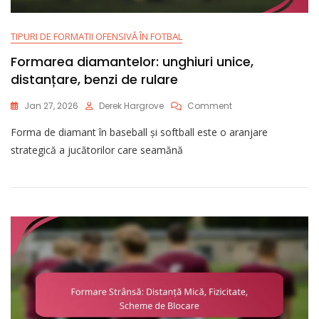
TIPURI DE FORMATII OFENSIVĂ ÎN FOTBAL
Formarea diamantelor: unghiuri unice,
distanțare, benzi de rulare
On
Jan 27, 2026
Derek Hargrove
Comment
Formarea
Forma de diamant în baseball și softball este o aranjare
Diamantelor:
Unghiuri
strategică a jucătorilor care seamănă
Unice,
Distanțare,
Benzi
De
Rulare