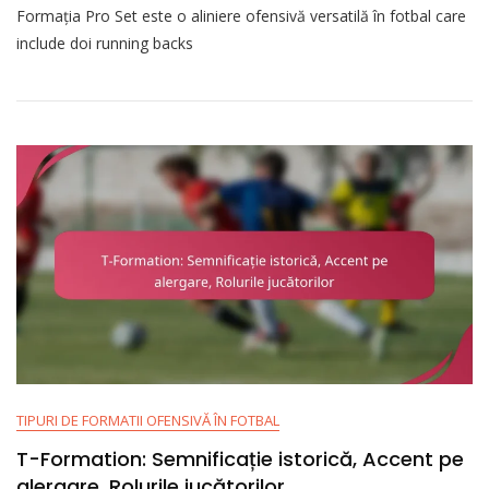
Formația Pro Set este o aliniere ofensivă versatilă în fotbal care
Set
Formation:
include doi running backs
Atac
Echilibrat,
Versatilitate,
Alinierea
Jucătorilor
TIPURI DE FORMATII OFENSIVĂ ÎN FOTBAL
T-Formation: Semnificație istorică, Accent pe
alergare, Rolurile jucătorilor