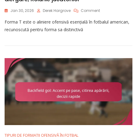
On
Jan 30, 2026
Derek Hargrove
Comment
T-
Forma T este o aliniere ofensivă esențială în fotbalul american,
Formation:
Semnificație
recunoscută pentru forma sa distinctivă
Istorică,
Accent
Pe
Alergare,
Rolurile
Jucătorilor
TIPURI DE FORMATII OFENSIVĂ ÎN FOTBAL